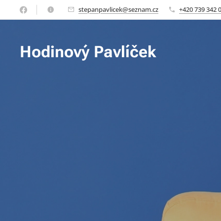
stepanpavlicek@seznam.cz
+420 739 342 
Hodinový Pavlíček